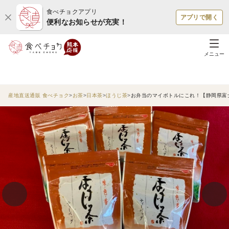
食べチョクアプリ
アプリで開く
便利なお知らせが充実！
メニュー
産地直送通販 食べチョク
お茶
日本茶
ほうじ茶
お弁当のマイボトルにこれ！【静岡県富