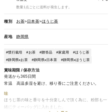
数量1点ごとに送料が発生します。
種別
お茶
日本茶
ほうじ茶
産地
静岡県
慣行栽培
お茶
贈答品
家庭用
ほうじ茶
静岡県xお茶
静岡県x日本茶
静岡県xほうじ茶
賞味期限 / 保存方法
発送から365日間
常温 高温多湿を避け、移り香にご注意ください。
味
ほうじ茶の味と香りを十分楽しんで頂く為に、粉部も一
緒にティーバッグに入れました。