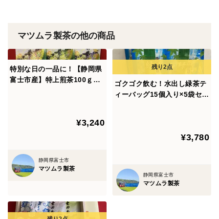
賞味期限１年
高温多湿を避けて保存して下さい
マツムラ製茶の他の商品
特別な日の一品に！【静岡県
富士市産】特上煎茶100ｇ袋
ゴクゴク飲む！水出し緑茶テ
入り３本セット
ィーバッグ15個入り×5袋セッ
ト
¥3,240
¥3,780
静岡県富士市
マツムラ製茶
静岡県富士市
マツムラ製茶