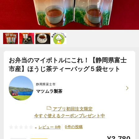
お弁当のマイボトルにこれ！【静岡県富士
市産】ほうじ茶ティーバッグ５袋セット
静岡県富士市
マツムラ製茶
アプリ初回注文限定
今すぐ使えるクーポンプレゼント中
-
0件の投稿
レビュー 0件
¥
3,780