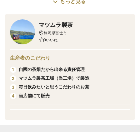
もっと見る
本格的な濃いめのほうじ茶となっておりますので、お湯
の量を増やして、お好みの濃さを選んで楽しめます。
マツムラ製茶
栽培・生産のこだわり
静岡県富士市
一番茶を焙じております
0いいね
産地の特徴
生産者のこだわり
富士山の恵みを受けて、ふもとの静岡県富士市で栽培。
自園の茶畑だから出来る責任管理
1
商品の特徴
マツムラ製茶工場（当工場）で製造
2
4ｇ入り三角ティーバッグ
毎日飲みたいと思うこだわりのお茶
3
ほうじ茶は色・味が変りにくいので、マイボトルに入れ
当店舗にて販売
4
て持ち歩きやお弁当に最適。
低カフェインなので、おやすみ前の飲み物におすすめ。
お湯出し・水出し両方OK
保存方法など