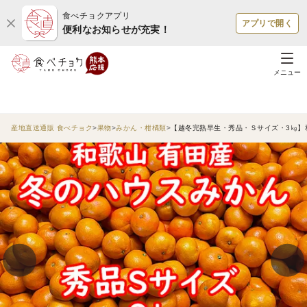
食べチョクアプリ
アプリで開く
便利なお知らせが充実！
メニュー
産地直送通販 食べチョク
果物
みかん・柑橘類
【越冬完熟早生・秀品・Ｓサイズ・3㎏】