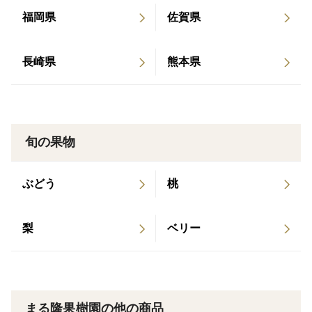
※※※※※※※※※※※※※※※※※
福岡県
佐賀県
【商品名】 ：温州みかん
長崎県
熊本県
【内容量】 ：3kg
【原産地】 ：和歌山県有田郡有田川町
【賞味期限】：生鮮食品ですので、お早めにお召し上が
りください。
旬の果物
【保存方法】：直射日光が当たらず、風通しが良く涼し
い冷暗所や冷蔵庫などで保存してください。傷み(腐
ぶどう
桃
り、カビ)が発た場合は周りに移りますので、すぐに取
り除いていただきますようお願いいたします。
【お届け】 ：１月下旬以降の発送（収穫の都合で発送
梨
ベリー
開始日が前後する可能性があります）
お受け取り後、すぐに開梱し、保存頂くようお願いしま
す。
まる隆果樹園の他の商品