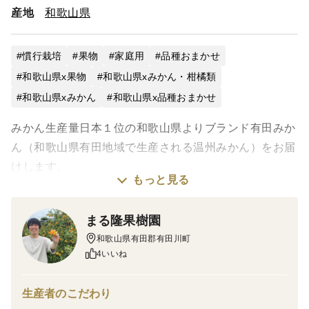
産地
和歌山県
慣行栽培
果物
家庭用
品種おまかせ
和歌山県x果物
和歌山県xみかん・柑橘類
和歌山県xみかん
和歌山県x品種おまかせ
みかん生産量日本１位の和歌山県よりブランド有田みか
ん（和歌山県有田地域で生産される温州みかん）をお届
けします。
もっと見る
【越冬完熟早生】冬のハウスみかんです。
まる隆果樹園
和歌山県有田郡有田川町
冬のハウスみかんは、ビニールハウスを使って、越冬
4いいね
（年越し）させたみかんを扱っております。雨水が入っ
ていないので、高品質なまま、雨水による劣化を抑えて
生産者のこだわり
います。