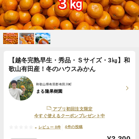
【越冬完熟早生・秀品・Ｓサイズ・3㎏】和
歌山有田産！冬のハウスみかん
和歌山県有田郡有田川町
まる隆果樹園
アプリ初回注文限定
今すぐ使えるクーポンプレゼント中
-
4件の投稿
レビュー 0件
¥
3,300