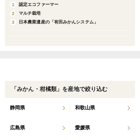
認定エコファーマー
1
これにより、理想とする甘みが濃い完熟みかんが仕上が
マルチ栽培
2
ります。
日本農業遺産の「有田みかんシステム」
3
当園が手間かけて作り上げた濃厚まろやかな越冬完熟み
かんを是非ともご賞味下さい。
※※※※※※※※※※※※※※※※※※※※※※※※※
※※※※※※※※※※※※※※※※※
キズが少ないものを選別しておりますが、多少のキズは
ございます。
中身はキズのないものと遜色ございません。
「みかん・柑橘類」を産地で絞り込む
また、一つ一つ手作業で傷や腐りがないか確認をしてお
静岡県
和歌山県
りますが、生ものですので少しの傷からでも腐ってしま
う可能性をご理解頂ければと思います。
広島県
愛媛県
予めご了承頂きますよう宜しくお願い致します。
※※※※※※※※※※※※※※※※※※※※※※※※※