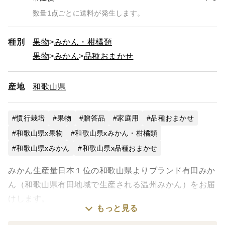
数量1点ごとに送料が発生します。
種別
果物
みかん・柑橘類
果物
みかん
品種おまかせ
産地
和歌山県
慣行栽培
果物
贈答品
家庭用
品種おまかせ
和歌山県x果物
和歌山県xみかん・柑橘類
和歌山県xみかん
和歌山県x品種おまかせ
みかん生産量日本１位の和歌山県よりブランド有田みか
ん（和歌山県有田地域で生産される温州みかん）をお届
けします。
もっと見る