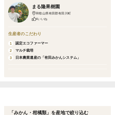
11月中旬から収穫の【早生（わせ）みかん】です。
まる隆果樹園
和歌山県有田郡有田川町
早生みかんは11月頃にかけて店頭で見かけるようになる
4いいね
みかんです。
この頃になると、お茶っ葉のような濃い緑が消えて、全
生産者のこだわり
体に黄色みを帯びていきます。一番、馴染み深いみかん
認定エコファーマー
1
です。
マルチ栽培
2
日本農業遺産の「有田みかんシステム」
3
【秀品】は、外皮の傷が少ないものを選別しており、見
た目が良く、糖度も高い、最上級品です。 御歳暮など
贈答品用として大変オススメです。
★11月下旬より順次出荷開始となります。
※※※※※※※※※※※※※※※※※※※※※※※※※
※※※※※※※※※※※※※※※※※
「みかん・柑橘類」を産地で絞り込む