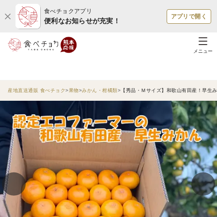
食べチョクアプリ
アプリで開く
便利なお知らせが充実！
メニュー
産地直送通販 食べチョク
果物
みかん・柑橘類
【秀品・Ｍサイズ】和歌山有田産！早生み