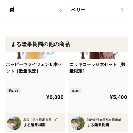
い冷暗所や冷蔵庫などで保存してください。傷み(腐
り、カビ)が発た場合は周りに移りますので、すぐに取
梨
ベリー
り除いていただきますようお願いいたします。
お受け取り後、すぐに開梱し、保存頂くようお願いしま
す。
まる隆果樹園の他の商品
また、発送後２日以内にはお受け取りして頂くようお願
いします。
ホッピーヴァイツェン６本セ
ニッキコーラ６本セット［数
ット［数量限定］
量限定］
※お送りさせて頂くお品は写真のように整列はしており
ませんが、内容量は記載通りです。
約1.9ℓ
約2ℓ
¥6,000
¥5,400
和歌山県有田郡有田川町
和歌山県有田郡有田川町
まる隆果樹園
まる隆果樹園