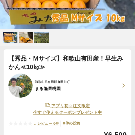
【秀品・Ｍサイズ】和歌山有田産！早生み
かん≪10㎏≫
和歌山県有田郡有田川町
まる隆果樹園
アプリ初回注文限定
今すぐ使えるクーポンプレゼント中
-
0件の投稿
レビュー 0件
¥
6,500