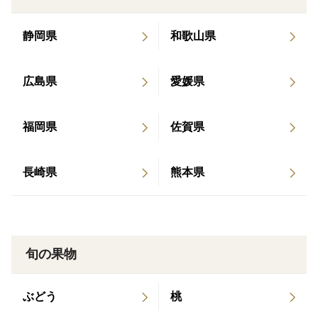
キズが少ないものを選別しておりますが、多少のキズは
ございます。
静岡県
和歌山県
中身はキズのないものと遜色ございません。
広島県
愛媛県
また、一つ一つ手作業で傷や腐りがないか確認をしてお
りますが、生ものですので少しの傷からでも腐ってしま
う可能性をご理解頂ければと思います。
福岡県
佐賀県
予めご了承頂きますよう宜しくお願い致します。
※※※※※※※※※※※※※※※※※※※※※※※※※
長崎県
熊本県
※※※※※※※※※※※※※※※※※
【内容量】 ：10kg(サイズM)
【原産地】 ：和歌山県有田郡有田川町
旬の果物
【賞味期限】：生鮮食品ですので、お早めにお召し上が
りください。
ぶどう
桃
【保存方法】：直射日光が当たらず、風通しが良く涼し