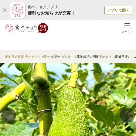
食べチョクアプリ
アプリで開く
便利なお知らせが充実！
メニュー
産地直送通販 食べチョク
果物
油分たっぷり！！露地栽培の国産アボカド（愛媛県産） 