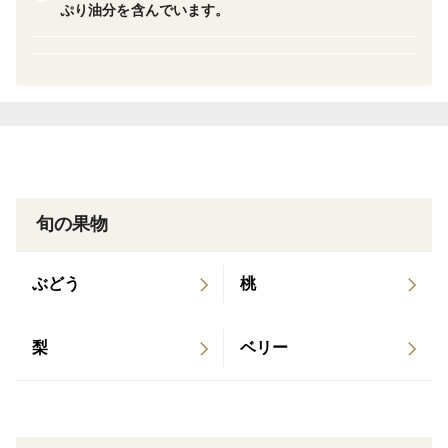
ぷり油分を含んでいます。
の品種を梱包されるかのご指定はお受けできませんの
で
ご了承のうえ申し込みくださいますようお願い申し上
げま
す
◎多少のキズやカサブタ等、外観に難のある物も入りま
す。
ご注文の前に下記注意事項を必ずお読みください。
旬の果物
■ご注意■ご注文の前に必ずお読みください
◎重量・個数、サイズについて
ぶどう
桃
品種・作柄により大小さまざまで、大きい物や小さい物
が混ざったり偏ったりして入ります。個数やサイズのご
梨
ベリー
指定はお受けできません。
多少外観にキズのある物も入ります。