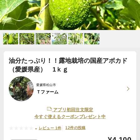
油分たっぷり！！露地栽培の国産アボカド
（愛媛県産） 1ｋｇ
愛媛県松山市
Ｔファーム
アプリ初回注文限定
今すぐ使えるクーポンプレゼント中
-
12件の投稿
レビュー 1件
¥
4,100