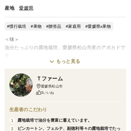
産地
愛媛県
慣行栽培
果物
贈答品
家庭用
愛媛県x果物
＜味＞
油分たっぷりの露地栽培、愛媛県松山市産のアボカドで
す
もっと見る
＜栽培のこだわり＞
可能な限り、出荷直前まで樹上で太陽をあて油分と養
Ｔファーム
分蓄えたフレッシュなものをお届けします
愛媛県松山市
＜産地の特徴＞
3いいね
瀬戸内の潮風と温暖な気候と露地栽培により、油分
たっぷりに育っています
生産者のこだわり
＜品種など＞
露地栽培で油分を豊富に蓄えています。
1
ベーコン、フェルテ、ピンカートン等をお送りしま
ピンカートン、フェルテ、副徳利等々の露地栽培でたっ
2
す。ど