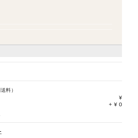
別送料）
¥
+
¥
0
。
ー