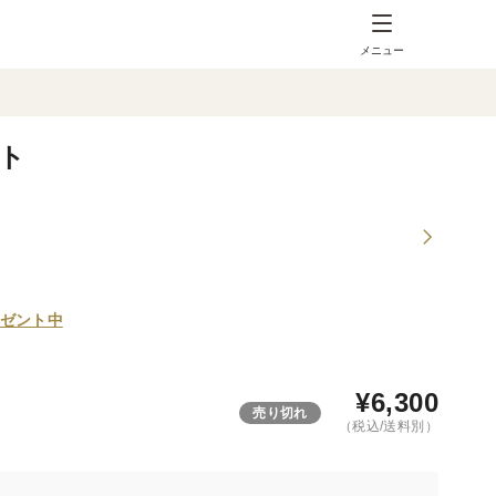
メニュー
ト
ゼント中
¥
6,300
売り切れ
（税込/送料別）