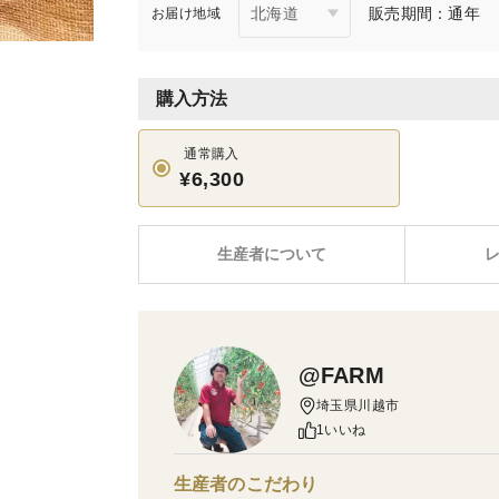
販売期間：通年
お届け地域
購入方法
通常購入
¥6,300
生産者について
@FARM
埼玉県川越市
1いいね
生産者のこだわり