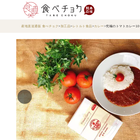
産地直送通販 食べチョク
加工品
レトルト食品
カレー
究極のトマトカレー1