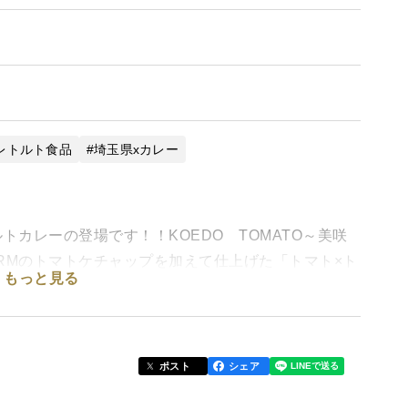
レトルト食品
埼玉県xカレー
トカレーの登場です！！KOEDO TOMATO～美咲
RMのトマトケチャップを加えて仕上げた「トマト×ト
もっと見る
くトマトの旨味をがっつり味わえる一品！！しかも無
でもかとトマトを感じられる超・超・超贅沢なカ
ポスト
シェア