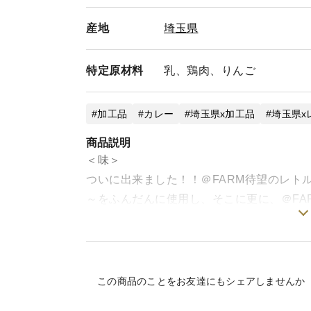
産地
埼玉県
特定
原材料
乳、鶏肉、りんご
加工品
カレー
埼玉県x加工品
埼玉県x
商品説明
＜味＞
ついに出来ました！！＠FARM待望のレトル
～をふんだんに使用し、そこに更に、＠FA
マト」なカレーとなっております！とにか
加水！カレーとトマトの相性は抜群！これ
レー！！
ぜひ！！食べてみてください！！
この商品のことをお友達にもシェアしませんか