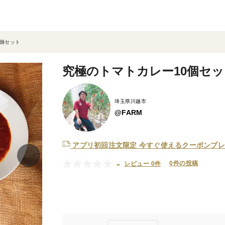
0個セット
究極のトマトカレー10個セッ
埼玉県川越市
@FARM
アプリ初回注文限定
今すぐ使えるクーポンプレ
-
0件の投稿
レビュー 0件