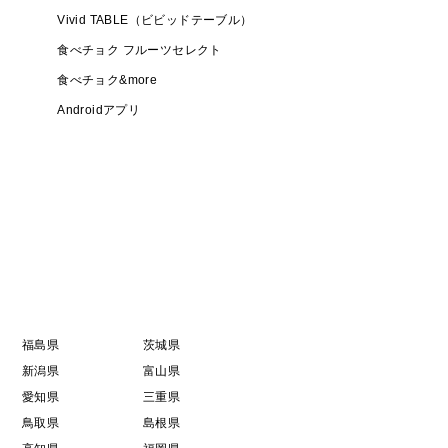
Vivid TABLE（ビビッドテーブル）
食べチョク フルーツセレクト
食べチョク&more
Androidアプリ
福島県
茨城県
新潟県
富山県
愛知県
三重県
鳥取県
島根県