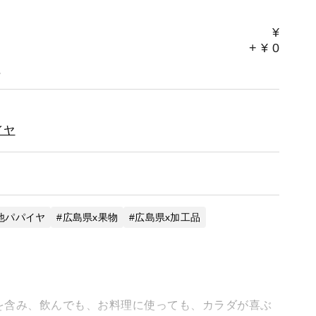
¥
+
¥
0
。
イヤ
他パパイヤ
広島県x果物
広島県x加工品
を含み、飲んでも、お料理に使っても、カラダが喜ぶ