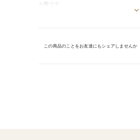
お酢です。
製造：尾道造酢株式会社
この商品のことをお友達にもシェアしませんか