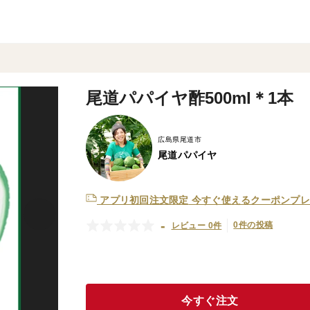
尾道パパイヤ酢500ml＊1本
広島県尾道市
尾道パパイヤ
アプリ初回注文限定
今すぐ使えるクーポンプレ
-
0件の投稿
レビュー 0件
今すぐ注文