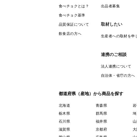
食べチョクとは？
出品者募集
食べチョク基準
取材したい
品質保証について
飲食店の方へ
生産者への取材を申
連携のご相談
法人連携について
自治体・省庁の方へ
都道府県（産地）から商品を探す
北海道
青森県
岩
栃木県
群馬県
埼
石川県
福井県
山
滋賀県
京都府
大