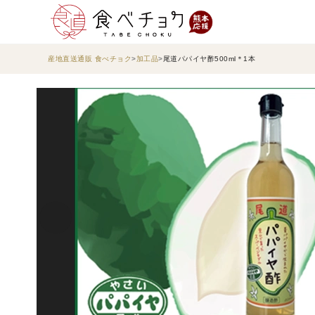
産地直送通販 食べチョク
加工品
尾道パパイヤ酢500ml＊1本