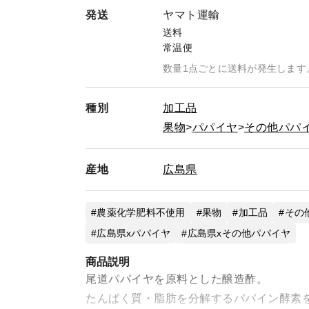
発送
ヤマト運輸
送料
常温便
数量1点ごとに送料が発生します
種別
加工品
果物
パパイヤ
その他パパ
産地
広島県
農薬化学肥料不使用
果物
加工品
その
広島県xパパイヤ
広島県xその他パパイヤ
商品説明
尾道パパイヤを原料とした醸造酢。
たんぱく質・脂肪を分解するパパイン酵素