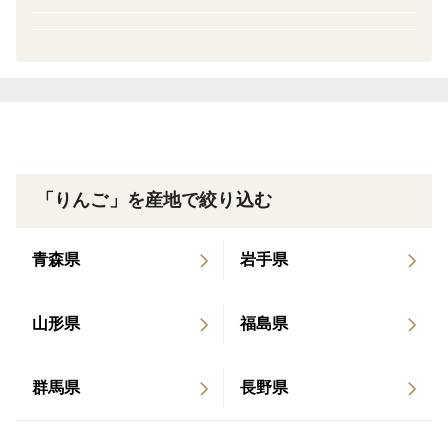
【産地の特徴】
丘の上ファーム原農園は、長野県の南の方で二つのアル
プスの山々に囲まれた丘の上に畑があり、日照量、降雨
量もあり標高560mで栽培されるりんごは、寒暖差が大
きく、甘くてみずみずしいりんごが育ちます。
「りんご」を産地で絞り込む
【美味しい召し上がり方・保管方法】
到着したら早めにお召し上がりください。
青森県
岩手県
お召し上がりの前に冷蔵庫で冷やすとさらに美味しくな
ります。
山形県
福島県
1個づつビニール袋や新聞紙に入れて冷蔵庫にて保管し
ますと長期保存できます。
群馬県
長野県
【お届け時期】
10月中旬より