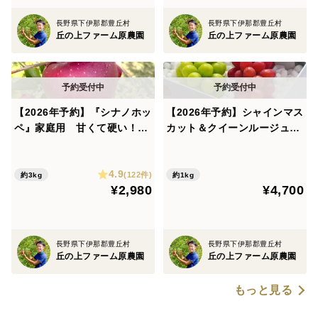
長野県下伊那郡豊丘村
長野県下伊那郡豊丘村
丘の上ファーム原農園
丘の上ファーム原農園
【2026年予約】『シナノホッ
【2026年予約】シャインマス
ペ』家庭用 甘くて硬い！ほ
カット＆クイーンルージュ
っぺが落ちる美味しさ♡3kg
人気品種が1度に楽しめる夢
のセット！
4.9
(122件)
約3kg
約1kg
¥2,980
¥4,700
長野県下伊那郡豊丘村
長野県下伊那郡豊丘村
丘の上ファーム原農園
丘の上ファーム原農園
もっと見る