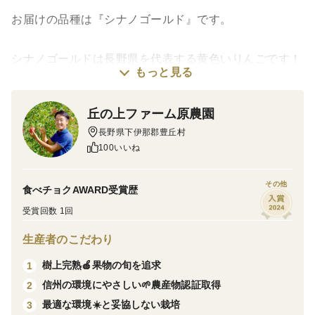
お届けの品種は『シナノゴールド』です。
シナノゴールドは長野県を代表する黄色いりんごです！
もっと見る
甘さ酸味がしっかりあり、濃厚な味で、かつ食感もシャ
キッとしていてその食感も人気の一つです！
丘の上ファーム原農園
冷蔵庫で1ヶ月以上保存できる貯蔵性の高さで全国的に
長野県下伊那郡豊丘村
も人気の品種となっております！
100いいね
その他
食べチョクAWARD受賞歴
※お届けのりんごは贈答品になります。
受賞回数 1回
一つ一つ丁寧にフルーツキャップに入れて、お届けいた
します。贈り物にも最適です。
生産者のこだわり
樹上完熟🍎果物の旬を追求
1
※各種のしも対応可能ですのでお申し付け下さい。
信州の環境にやさしい🌱農産物認証取得
2
最適な環境☀️と妥協しない栽培
3
※天候により収穫時期が前後する場合がございます。