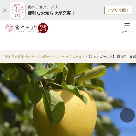
食べチョクアプリ
アプリで開く
便利なお知らせが充実！
メニュー
産地直送通販 食べチョク
果物
りんご
シナノゴールド
【シナノゴールド】 贈答用 食