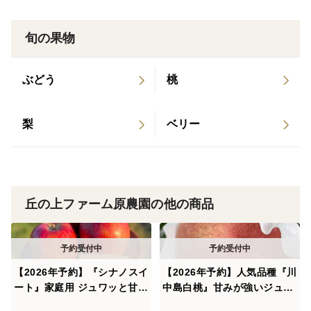
旬の果物
ぶどう
桃
梨
ベリー
丘の上ファーム原農園の他の商品
【2026年予約】『シナノスイ
【2026年予約】人気品種『川
ート』家庭用 ジュワッと甘〜
中島白桃』甘みが強いジュー
い人気品種！5kg
シーな桃