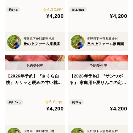
4.1
(16件)
約5kg
約2.5kg
¥4,200
¥4,200
長野県下伊那郡豊丘村
長野県下伊那郡豊丘村
丘の上ファーム原農園
丘の上ファーム原農園
【2026年予約】『さくら白
【2026年予約】『サンつが
桃』カリッと硬めの甘い桃！
る』 家庭用✨夏りんごの定番
9月に食べられる希少品種
品種！5kg
5.0
(7件)
約2.5kg
約5kg
¥4,200
¥4,200
長野県下伊那郡豊丘村
長野県下伊那郡豊丘村