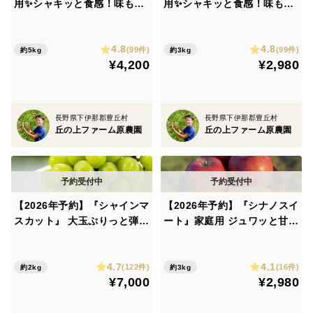
用✨シャキッと食感！味も色
用✨シャキッと食感！味も色
も濃い秋のりんご！5kg
も濃い秋のりんご！3kg
4.8
4.8
(99件)
(99件)
約5kg
約3kg
¥4,200
¥2,980
長野県下伊那郡豊丘村
長野県下伊那郡豊丘村
丘の上ファーム原農園
丘の上ファーム原農園
【2026年予約】『シャインマ
【2026年予約】『シナノスイ
スカット』 大玉ぷりっと弾け
ート』家庭用 ジュワッと甘〜
る甘さ！種なし皮ごとOK！2
い人気品種！3kg
kg
4.7
4.1
(122件)
(16件)
約2kg
約3kg
¥7,000
¥2,980