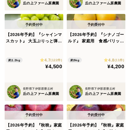
丘の上ファーム原農園
丘の上ファーム原農園
【2026年予約】『シャインマ
【2026年予約】『シナノゴー
スカット』 大玉ぷりっと弾け
ルド』 家庭用 食感パリッと
る甘さ！種なし皮ごとOK！
ジューシーなりんご！5kg
1.2kg
4.7
4.8
(122件)
(11件)
約1.2kg
約5kg
¥4,500
¥4,200
長野県下伊那郡豊丘村
長野県下伊那郡豊丘村
丘の上ファーム原農園
丘の上ファーム原農園
【2026年予約】『秋映』家庭
【2026年予約】『秋映』家庭