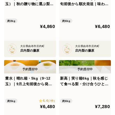
玉）｜秋の贈り物に選ぶ梨・
旬前後から順次発送｜味わい
：：：：：：：：
箱で届ける時間｜10月上旬頃
を楽しむ梨・ひと息つく時間
から順次発送【贈答向】
に｜【ご家庭向】
豊水は、味を重視される方からのご注文が多く、
約3kg
約6kg
¥4,860
¥6,480
毎年、安定した人気のある品種です。
数量に限りがあるため、
大分県由布市庄内町
大分県由布市庄内町
予定数に達し次第、受付を終了いたします。
庄内梨の藤原
庄内梨の藤原
お早めのご予約をお待ちしています。
：：：：：：：：箱の仕様について：：：：：：：
豊水｜晴れ箱・5kg（9~12
新高｜実り箱6kg｜秋を感じ
玉）｜9月上旬前後から発送
て食べる梨・分け合うひとと
ー晴れ箱と実り箱についてー
｜味で選んで贈る梨・ひと口
き｜10月上旬ごろから順次発
で伝わる味【夏ギフト】【贈
送【ご家庭向】
[晴れ箱について] 贈り物・きちんと整えたい方へ
4.4
答向】
(7件)
約5kg
約6kg
¥6,480
¥7,280
晴れ箱は、形が整い、表面に目立つ傷の少ない梨を選