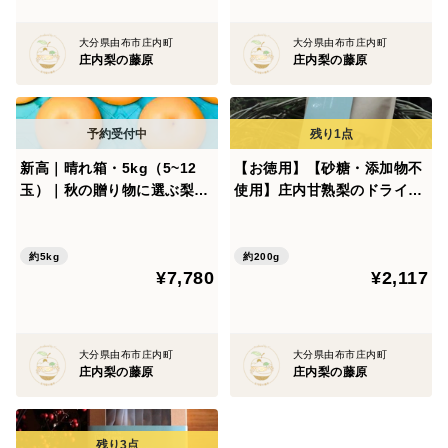
び、
大分県由布市庄内町
大分県由布市庄内町
贈りものにも安心してお使いいただける箱に仕立ててい
庄内梨の藤原
庄内梨の藤原
ます。
同じ梨園で、同じ手間をかけて育てた新水の中から、
見た目の美しさを基準に選果していますが、
新高｜晴れ箱・5kg（5~12
【お徳用】【砂糖・添加物不
玉）｜秋の贈り物に選ぶ梨・
使用】庄内甘熟梨のドライフ
味やみずみずしさに違いはありません。
箱で届ける時間｜10月上旬頃
ルーツ 200g
から順次発送【贈答向】
大切な方への贈答用や、きちんとした場面におすすめで
約5kg
約200g
¥7,780
¥2,117
す。
3kg/5kgをご用意しています。
大分県由布市庄内町
大分県由布市庄内町
庄内梨の藤原
庄内梨の藤原
[実り箱について]
実り箱は、贈答基準の梨を、