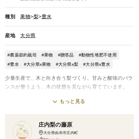
ので、
今しばらく楽しみにお待ちいただけますと幸いです。
種別
果物
梨
豊水
産地
大分県
農薬節約栽培
果物
贈答品
動物性堆肥不使用
豊水
大分県x果物
大分県x梨
大分県x豊水
少量生産で、木と向き合う梨づくり。甘みと酸味のバラ
ンスが整うよう、木の状態を見ながら育てています。
もっと見る
9月上旬頃のお届けを予定しています。
〜味わいで選ばれ続ける、庄内の豊水〜
庄内梨の藤原
大分県由布市庄内町
豊水は、甘さと酸味、その両方をしっかり味わえる梨で