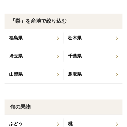
園地は標高約450m。昼と夜の寒暖差が大きく、
「梨」を産地で絞り込む
日中に蓄えた力を、夜の冷え込みで甘さに変えます。
福島県
栃木県
また、私たちの梨園では
日光をしっかり当てるため、無袋栽培を行っています。
埼玉県
千葉県
手間は増えますが、その分、味の濃い豊水に育ちます。
山梨県
鳥取県
[味わいの特徴]
・果汁が多く、なめらかな食感
・コクのある甘さと、爽やかな酸味
旬の果物
・食べ進めても飽きのこない濃厚さ
ぶどう
桃
「今年もこの味を待っていた」