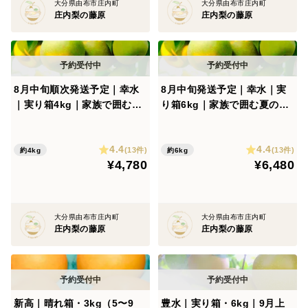
大分県由布市庄内町
大分県由布市庄内町
庄内梨の藤原
庄内梨の藤原
※3kgは、贈る側も受け取る側も負担になりにくい量と
して、
一番選ばれている箱です。
8月中旬順次発送予定｜幸水
8月中旬発送予定｜幸水｜実
なお、例年玉太りが良いと評されている当園の豊水です
｜実り箱4kg｜家族で囲む夏
り箱6kg｜家族で囲む夏の梨
が
の梨 【夏ギフト】【ご家庭
【夏ギフト】【ご家庭向】
特に大玉の豊水は5kg箱を優先に箱詰めいたしますこと
向】
4.4
4.4
(13件)
(13件)
約4kg
約6kg
ご了承ください。
¥4,780
¥6,480
：：：：：：：：
このページは、豊水｜晴れ箱・3kg のご予約ページで
大分県由布市庄内町
大分県由布市庄内町
庄内梨の藤原
庄内梨の藤原
す。
贈りものに、きちんと気持ちをのせたいときの梨です。
※ご自宅用には、「実り箱（4kg）」をご用意していま
新高｜晴れ箱・3kg（5〜9
豊水｜実り箱・6kg｜9月上
す。