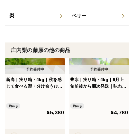
そう言っていただくことの多い梨です。
梨
ベリー
[サイズ・日持ちについて]
・一玉 約350〜400g
庄内梨の藤原の他の商品
・幸水よりも、ひとまわり大きめ
・日持ちは幸水よりやや長めです
[内容量]
新高｜実り箱・4kg｜秋を感
豊水｜実り箱・4kg｜9月上
じて食べる梨・分け合うひと
旬前後から順次発送｜味わい
・内容量：3kg（6~9玉前後）
とき｜10月上旬ごろから順次
を楽しむ梨・ひと息つく時間
発送【ご家庭向】
に【ご家庭向】
・玉数の指定はできません
約4kg
約4kg
¥5,380
¥4,780
※選果してお届けするため、
玉数には多少の幅があります。