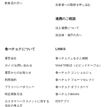
飲食店の方へ
生産者への取材を申し込む
樹上完熟の一番美味しいタイミングで、お届けするため
納品時期の期日指定及びお急ぎ対応は承っておりませ
連携のご相談
ん。
（※時間帯はお選びいただけます）
法人連携について
自治体・省庁の方へ
あらかじめご了承ください。
食べチョクについて
LINKS
■システム上、
運営会社
食べチョクふるさと納税
お届け可能期間（発送開始日）の日付を設定しています
ガイド/お問い合わせ
Vivid TABLE（ビビッドテーブル）
が
運営からのお知らせ
食べチョク コンシェルジュ
発送は9月上旬ごろからです。
利用規約
食べチョク フルーツセレクト
気候状況、生育状況により収穫時期は変動します。
あくまで目安として参考いただけますと幸いです。
プライバシーポリシー
食べチョク ギフトカード
特定商取引法
食べチョク&more
カスタマーハラスメントに対する
iOSアプリ
当社の考え方