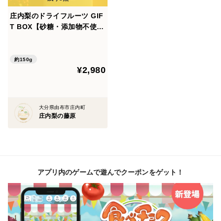
日常で気兼ねなく楽しむための箱です。
庄内梨のドライフルーツ GIF
T BOX【砂糖・添加物不使
用】15g×10
大きさも表情も少しずつ違う、実りそのままの梨です。
畑で実った梨を、状態を見ながら箱詰めしています。
約150g
表面に小さな傷や形の個体差はありますが、
¥2,980
味や瑞々しさは変わりません。
ご自宅用として、
大分県由布市庄内町
豊水の美味しさを気軽に楽しみたい方におすすめです。
庄内梨の藤原
4kg/6kgをご用意しています。
どちらの箱も、収穫後できるだけ早くお届けします。
アプリ内のゲームで遊んでクーポンをゲット！
：：：：：：：：：：：：：：
贈答用としてお届けする場合も、
なるべく早めにお召し上がりいただけるよう、