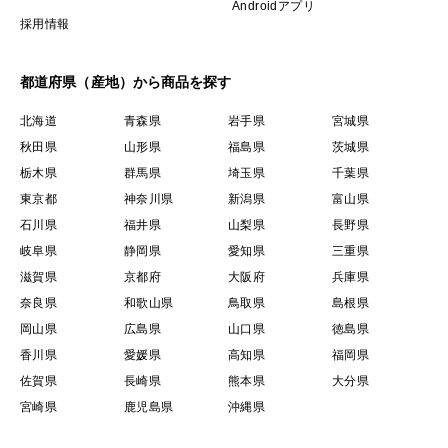
Androidアプリ
採用情報
✴︎今年も、その時いちばん良い実りを、
丁寧に箱詰めしてお届けします。
都道府県（産地）から商品を探す
北海道
青森県
岩手県
宮城県
これから新高へと、さらに秋が深まっていきます。
秋田県
山形県
福島県
茨城県
季節の移り変わりとともにお楽しみください。
栃木県
群馬県
埼玉県
千葉県
東京都
神奈川県
新潟県
富山県
石川県
福井県
山梨県
長野県
＜品種など＞
岐阜県
静岡県
愛知県
三重県
滋賀県
京都府
大阪府
兵庫県
庄内甘熟梨シリーズは、
奈良県
和歌山県
鳥取県
島根県
新水（8月上旬）幸水(8月中旬前後) 豊水(9月上旬〜)
岡山県
広島県
山口県
徳島県
あきづき（9月上旬）新高(9月下旬〜) 豊里（10月上
香川県
愛媛県
高知県
福岡県
旬）
佐賀県
長崎県
熊本県
大分県
の品種リレーでお届けします。
宮崎県
鹿児島県
沖縄県
このほか、秋麗、甘太、鴨梨（ヤーリー）なども収穫状
況次第ですが出品予定です。