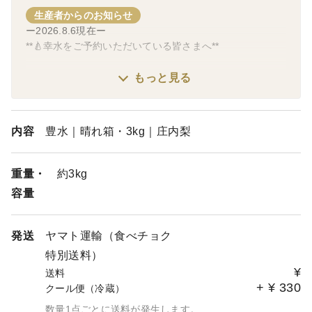
生産者からのお知らせ
ー2026.8.6現在ー
**🍐幸水をご予約いただいている皆さまへ**
いつもご予約いただき、誠にありがとうございます。
もっと見る
現在、幸水は小ぶりな実から少しずつ収穫が始まっていま
すが、
内容
豊水｜晴れ箱・3kg｜庄内梨
箱詰め用の贈答品質の幸水は、
まだ本格的な収穫には至っておりません。
重量・
約3kg
そのため、ご案内しておりました
容量
「8月上旬～中旬（8月8日頃から順次発送予定）」につき
ましては、収穫状況を見極めながら発送を開始いたしま
す。
発送
ヤマト運輸（食べチョク
特別送料）
私たちは、甘みや食味が十分にのったタイミングでお届け
¥
送料
したいと考えています。
+
¥
330
クール便（冷蔵）
発送が始まりましたら、ご予約順に順次お届けいたします
数量1点ごとに送料が発生します。