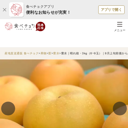
食べチョクアプリ
アプリで開く
便利なお知らせが充実！
メニュー
産地直送通販 食べチョク
果物
梨
豊水
豊水｜晴れ箱・3kg（6~9玉）｜9月上旬前後