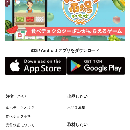
お渡しのタイミングをご配慮ください。
▼▼注文に際しての注意点（配送方法や納期指定など）
▼▼
iOS / Android アプリをダウンロード
■収穫時期は、9月上旬を予定しております。
■クール便で発送します！
■日付指定は承っておりません。
注文したい
出品したい
自然の生り物のため気象条件や、天候などの影響を受け
食べチョクとは？
出品者募集
るため
食べチョク基準
生育状況が変動し収穫時期も異なります。
取材したい
品質保証について