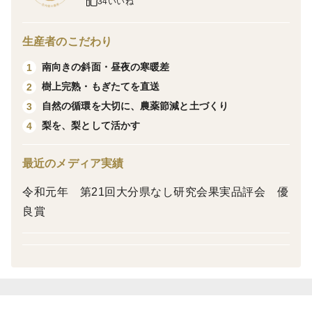
34いいね
す。
口に含むと、果汁があふれ、あとからコクのある甘さが
生産者のこだわり
残ります。
南向きの斜面・昼夜の寒暖差
1
樹上完熟・もぎたてを直送
2
「甘いだけでは物足りない」
自然の循環を大切に、農薬節減と土づくり
3
「梨らしい濃さが好き」
梨を、梨として活かす
4
そんな方に、毎年選ばれてきました。
最近のメディア実績
令和元年 第21回大分県なし研究会果実品評会 優
〜庄内梨の藤原の豊水〜
良賞
庄内町は、明治の頃から梨づくりが続く産地です。
山々に囲まれたこの土地で、自然の循環を大切にしなが
ら、
農薬をできるだけ抑えた栽培に取り組んでいます。