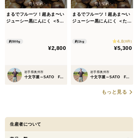
まるでフルーツ！超あま〜い
まるでフルーツ！超あま〜い
ジューシー黒にんにく ＜5０
ジューシー黒にんにく ＜たっ
0g＞
ぷり1kg＞
4.8
(8件)
約500g
約1kg
¥2,800
¥5,300
岩手県奥州市
岩手県奥州市
十文字屋～SATO FARM～
十文字屋～SATO FARM～
もっと見る
生産者について