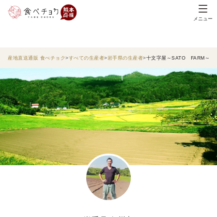
メニュー
産地直送通販 食べチョク
すべての生産者
岩手県の生産者
十文字屋～SATO FARM～