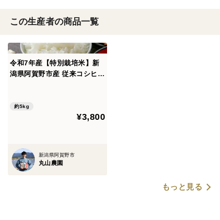
この生産者の商品一覧
令和7年産【特別栽培米】新
潟県阿賀野市産 従来コシヒカ
リ 精米 5kg
約5kg
¥3,800
新潟県阿賀野市
丸山農園
もっと見る