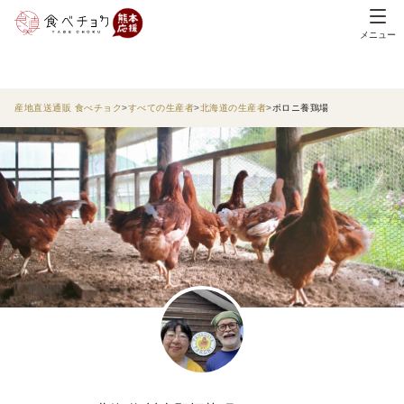
メニュー
産地直送通販 食べチョク
すべての生産者
北海道の生産者
ポロニ養鶏場