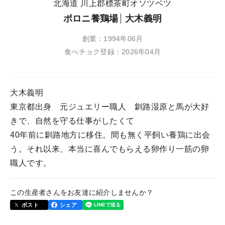
北海道 川上郡標茶町オソツベツ
ポロニ養鶏場
大木義明
創業：1994年06月
食べチョク登録：2026年04月
大木義明
東京都出身 元ジュエリー職人 釧路湿原と馬が大好
きで、自然を守る仕事がしたくて
40年前に釧路地方に移住。間も無く平飼い養鶏に出会
う。それ以来、本当に喜んでもらえる卵作り一筋の卵
職人です。
この生産者さんをお友達に紹介しませんか？
ポスト
シェア