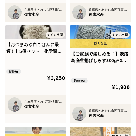
兵庫県南あわじ市阿那賀１６４９−２
兵庫県南あわじ市阿那賀１６４９−２
佐古水産
佐古水産
すぐに出荷
すぐに出荷
【おつまみや白ごはんに最
適！】5個セット！化学調味
【ご家族で楽しめる！】淡路
料不使用！淡路島産上乾ちり
島産釜揚げしらす200g×3パ
めん！80g
ック 保存料・着色料不使用
約80g
¥3,250
約600g
¥1,900
兵庫県南あわじ市阿那賀１６４９−２
佐古水産
兵庫県南あわじ市阿那賀１６４９−２
佐古水産