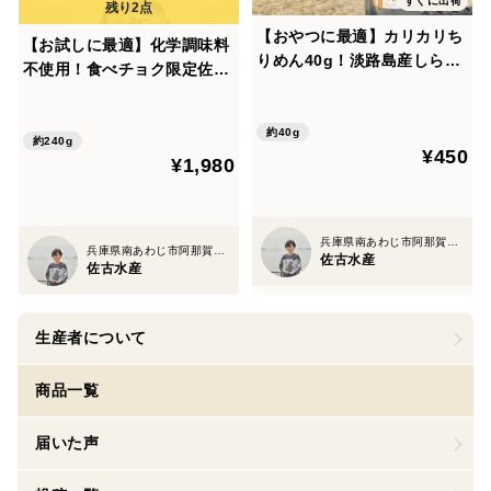
すぐに出荷
【おやつに最適】カリカリち
【お試しに最適】化学調味料
りめん40g！淡路島産しらす
不使用！食べチョク限定佐古
使用！おやつにもお料理にも
水産のちりめん3種セット
おつまみにも！
（上乾・山椒・牛）！80g×3
約40g
約240g
¥450
¥1,980
兵庫県南あわじ市阿那賀１６４９−２
兵庫県南あわじ市阿那賀１６４９−２
佐古水産
佐古水産
生産者について
商品一覧
届いた声