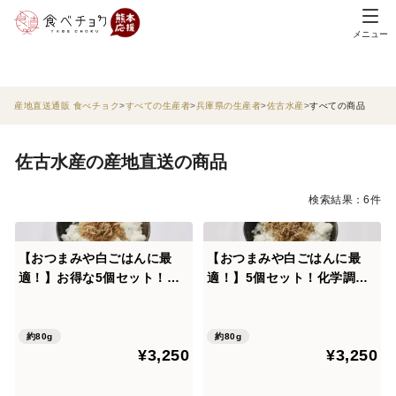
メニュー
産地直送通販 食べチョク
すべての生産者
兵庫県の生産者
佐古水産
すべての商品
佐古水産の産地直送の商品
検索結果：6件
【おつまみや白ごはんに最
【おつまみや白ごはんに最
適！】お得な5個セット！化
適！】5個セット！化学調味
学調味料不使用！淡路島産ち
料不使用！淡路島産あわじ牛
りめん山椒！80g
ちりめん！80g
約80g
約80g
¥3,250
¥3,250