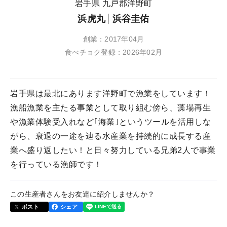
岩手県 九戸郡洋野町
浜虎丸
浜谷圭佑
創業：2017年04月
食べチョク登録：2026年02月
岩手県は最北にあります洋野町で漁業をしています！
漁船漁業を主たる事業として取り組む傍ら、藻場再生
や漁業体験受入れなど｢海業｣というツールを活用しな
がら、衰退の一途を辿る水産業を持続的に成長する産
業へ盛り返したい！と日々努力している兄弟2人で事業
を行っている漁師です！
この生産者さんをお友達に紹介しませんか？
ポスト
シェア