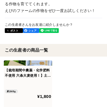
る作物を育ててくれます。
えびのファームの作物をぜひ一度お試しください！
この生産者さんをお友達に紹介しませんか？
ポスト
シェア
この生産者の商品一覧
【栽培期間中農薬・化学肥料
不使用 六条大麦使用！】土を
育てる麦茶2袋セット （10
g×17包×2袋）水出し・煮出
し対応 ノンカフェイン
約340g
¥1,800