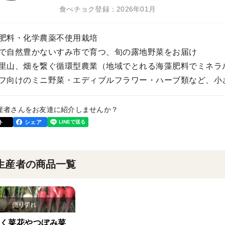
食べチョク登録：2026年01月
成肥料・化学農薬不使用栽培
暖で自然豊かないすみ市で育つ、旬の露地野菜をお届け
と里山、畑を繋ぐ循環型農業（地域でとれる海藻肥料でミネラ
ェフ向けのミニ野菜・エディブルフラワー・ハーブ類など、
産者さんをお友達に紹介しませんか？
ト
シェア
生産者の商品一覧
く菜花やつぼみ菜