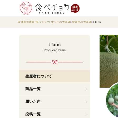
産地直送通販 食べチョク
すべての生産者
愛知県の生産者
t-farm
t-farm
生産者について
商品一覧
届いた声
投稿一覧