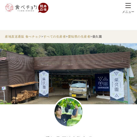
メニュー
産地直送通販 食べチョク
すべての生産者
愛知県の生産者
柴久園