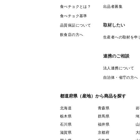
食べチョクとは？
出品者募集
食べチョク基準
取材したい
品質保証について
飲食店の方へ
生産者への取材を申
連携のご相談
法人連携について
自治体・省庁の方へ
都道府県（産地）から商品を探す
北海道
青森県
岩
栃木県
群馬県
埼
石川県
福井県
山
滋賀県
京都府
大