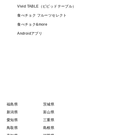
Vivid TABLE（ビビッドテーブル）
食べチョク フルーツセレクト
食べチョク&more
Androidアプリ
福島県
茨城県
新潟県
富山県
愛知県
三重県
鳥取県
島根県