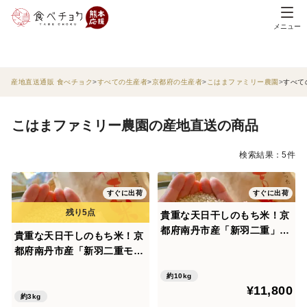
メニュー
産地直送通販 食べチョク
すべての生産者
京都府の生産者
こはまファミリー農園
すべて
こはまファミリー農園の産地直送の商品
検索結果：5件
すぐに出荷
すぐに出荷
貴重な天日干しのもち米！京
都府南丹市産「新羽二重」玄
貴重な天日干しのもち米！京
米10kg（栽培期間中農薬不
都府南丹市産「新羽二重モ
使用）
チ」白米3kg（栽培期間中農
約10kg
薬不使用）
¥11,800
約3kg