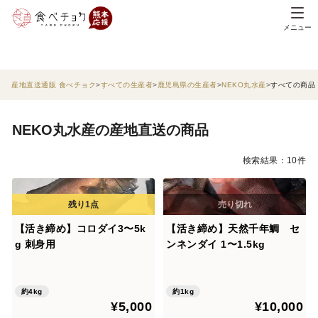
メニュー
産地直送通販 食べチョク
すべての生産者
鹿児島県の生産者
NEKO丸水産
すべての商品
NEKO丸水産の産地直送の商品
検索結果：10件
【活き締め】コロダイ3〜5k
【活き締め】天然千年鯛 セ
g 刺身用
ンネンダイ 1〜1.5kg
約4kg
約1kg
¥5,000
¥10,000