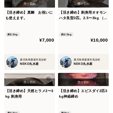
【活き締め】真鯛 お祝いに
【活き締め】刺身用オオモン
も使えます。
ハタ良型3匹。2.5〜3kg （船
上出品） 刺身 ハタ 魚
約3.5kg
約2.5kg
¥7,000
¥10,000
鹿児島県鹿屋市高須町
鹿児島県鹿屋市高須町
NEKO丸水産
NEKO丸水産
【活き締め】天然ヒラメ2〜3
【活き締め】エビスダイ2匹3
kg 刺身用
kg神経締め
約2.5kg
約3kg