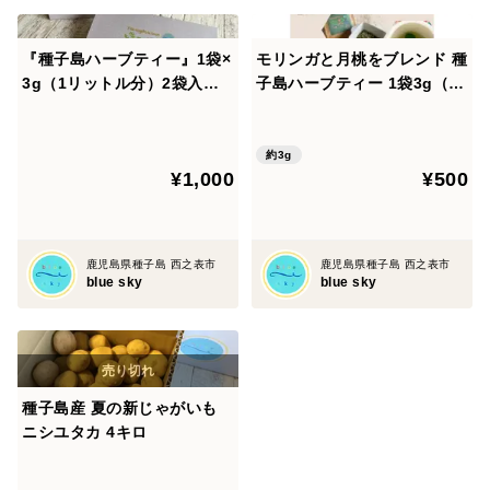
『種子島ハーブティー』1袋×
モリンガと月桃をブレンド 種
3g（1リットル分）2袋入り
子島ハーブティー 1袋3g（煮
ギフトBOX
出し1リットル分）
約3g
¥1,000
¥500
鹿児島県種子島 西之表市
鹿児島県種子島 西之表市
blue sky
blue sky
種子島産 夏の新じゃがいも
ニシユタカ 4キロ