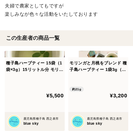
夫婦で農家としてもですが
楽しみなが色々な活動をいたしております
この生産者の商品一覧
種子島ハーブティー 15袋（1
モリンガと月桃をブレンド 種
袋×3g）15リットル分 モリン
子島ハーブティー 1袋3g（煮
ガと月桃のブレンド
出し1リットル分）×7 1週間
分
約21g
¥5,500
¥3,200
鹿児島県種子島 西之表市
鹿児島県種子島 西之表市
blue sky
blue sky