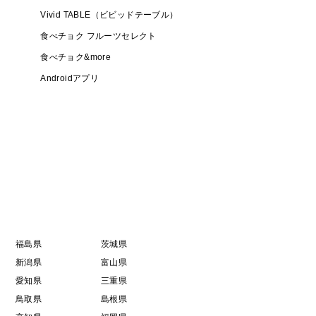
Vivid TABLE（ビビッドテーブル）
食べチョク フルーツセレクト
食べチョク&more
Androidアプリ
福島県
茨城県
新潟県
富山県
愛知県
三重県
鳥取県
島根県