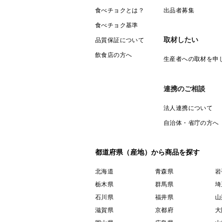
食べチョクとは？
出品者募集
食べチョク基準
取材したい
品質保証について
飲食店の方へ
生産者への取材を申
連携のご相談
法人連携について
自治体・省庁の方へ
都道府県（産地）から商品を探す
北海道
青森県
岩
栃木県
群馬県
埼
石川県
福井県
山
滋賀県
京都府
大