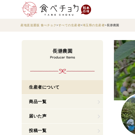
産地直送通販 食べチョク
すべての生産者
埼玉県の生産者
長瀞農園
長瀞農園
生産者について
商品一覧
届いた声
投稿一覧