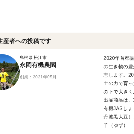
生産者への投稿です
島根県 松江市
2020年首
永岡有機農園
の生き物の豊
志します。2
創業：2021年05月
土の力で育っ
の下で大きく
出品商品は、
有機JASし
丹波黒大豆）
子（ゆず）