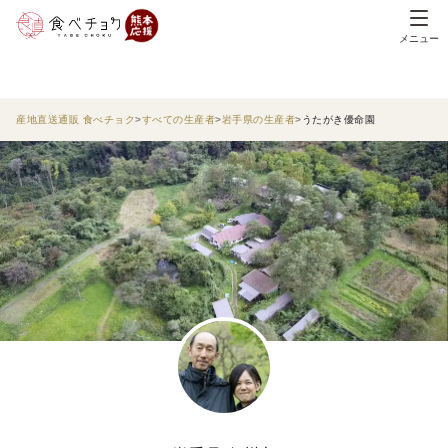
メニュー
産地直送通販 食べチョク
すべての生産者
岩手県の生産者
うたがき優命園