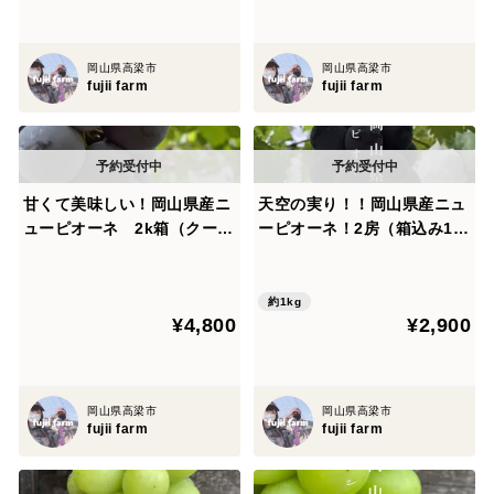
岡山県高梁市
岡山県高梁市
fujii farm
fujii farm
甘くて美味しい！岡山県産ニ
天空の実り！！岡山県産ニュ
ューピオーネ 2k箱（クール
ーピオーネ！2房（箱込み1k
便）
箱）※クール便※
約1kg
¥4,800
¥2,900
岡山県高梁市
岡山県高梁市
fujii farm
fujii farm