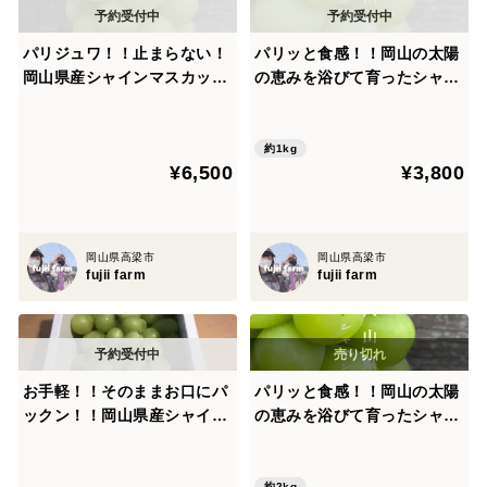
パリジュワ！！止まらない！
パリッと食感！！岡山の太陽
岡山県産シャインマスカッ
の恵みを浴びて育ったシャイ
ト 2k箱
ンマスカット！2房入り（箱
込み1k箱）※クール便※
約1kg
¥6,500
¥3,800
岡山県高梁市
岡山県高梁市
fujii farm
fujii farm
お手軽！！そのままお口にパ
パリッと食感！！岡山の太陽
ックン！！岡山県産シャイン
の恵みを浴びて育ったシャイ
マスカット 粒 1.5k
ンマスカット！４房入り（箱
込み2k箱）※クール便※
約2kg