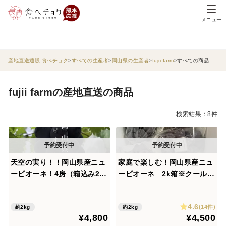
メニュー
産地直送通販 食べチョク
すべての生産者
岡山県の生産者
fujii farm
すべての商品
fujii farmの産地直送の商品
検索結果：8件
天空の実り！！岡山県産ニュ
家庭で楽しむ！岡山県産ニュ
ーピオーネ！4房（箱込み2k
ーピオーネ 2k箱※クール便
箱） オリパケ発送！※クー
※
ル便※
4.6
(14件)
約2kg
約2kg
¥4,800
¥4,500