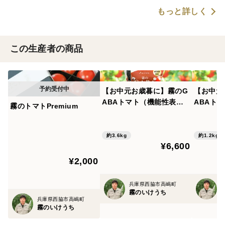
もっと詳しく
この生産者の商品
【お中元お歳暮に】霧のG
【お中元
ABAトマト（機能性表示
ABAト
霧のトマトPremium
食品） 300g×12パック
食品） 3
約3.6kg
約1.2kg
¥6,600
¥2,000
兵庫県西脇市高嶋町
霧のいけうち
兵庫県西脇市高嶋町
霧のいけうち