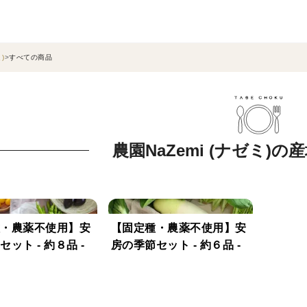
)
すべての商品
農園NaZemi (ナゼミ)
・農薬不使用】安
【固定種・農薬不使用】安
ット - 約８品 -
房の季節セット - 約６品 -