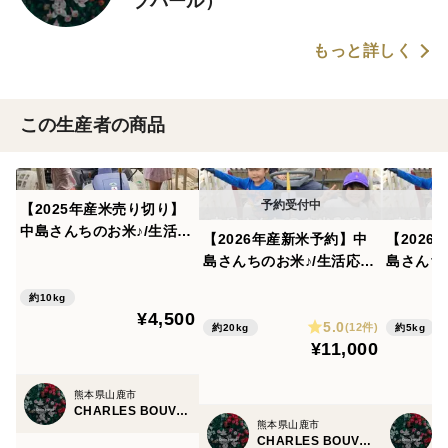
ブバール）
もっと詳しく
この生産者の商品
【2025年産米売り切り】
中島さんちのお米♪/生活応
【2026年産新米予約】中
【202
援米/ヒノヒカリ/無洗米
島さんちのお米♪/生活応援
島さんち
（白米、玄米可）/10.1㎏/
米/にじのきらめき/猛暑で
米/にじ
室温管理した安心安全なお
約10kg
も食味がおちない新品種/
も食味が
¥4,500
米/数量限定/花農家のお米/
5.0
無洗米（白米、玄米可）/2
無洗米（
(12件)
約20kg
約5kg
¥11,000
0.1㎏/室温管理した安心安
5.1㎏/
全なお米/数量限定/花農家
全なお米
のお米/
のお米/
熊本県山鹿市
CHARLES BOUVARD（シャルル・ブバール）
熊本県山鹿市
CHARLES BOUVARD（シャルル・ブバール）