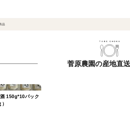
商品
菅原農園の産地直
 150g*10パック
ｇ）