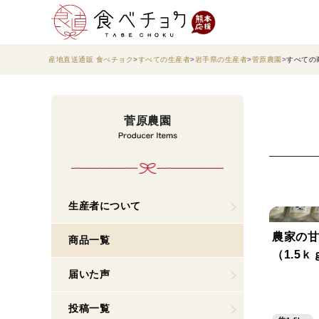
産地直送通販 食べチョク
すべての生産者
岩手県の生産者
菅原農園
すべての
菅原農園
生産者について
農家の甘酒
商品一覧
（1.5ｋ
届いた声
投稿一覧