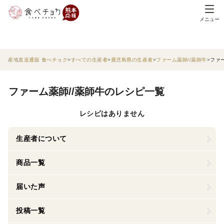
メニュー
産地直送通販 食べチョク
すべての生産者
鹿児島県の生産者
ファーム薬師//薬師牛
ファ
ファーム薬師//薬師牛のレシピ一覧
レシピはありません
生産者について
商品一覧
届いた声
投稿一覧