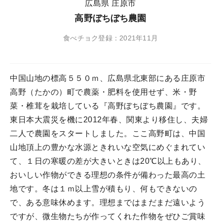
広島県 庄原市
高野ぼちぼち農園
食べチョク登録：2021年11月
中国山地の標高５５０ｍ、広島県北東部にある庄原市
高野（たかの）町で農薬・肥料を使用せず、米・野
菜・椎茸を栽培している『高野ぼちぼち農園』です。
東日本大震災を機に2012年春、関東より移住し、夫婦
二人で農園をスタートしました。ここ高野町は、中国
山地頂上の豊かな水源ときれいな空気にめぐまれてい
て、１日の寒暖の差が大きいときは20℃以上もあり、
おいしい作物ができる理想の条件が備わった最高の土
地です。冬は１ｍ以上雪が積もり、何もできないの
で、ある意味休めます。理想まではまだまだ遠いよう
ですが、微生物たちが作ってくれた作物をぜひご賞味