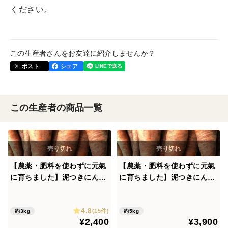
ください。
この生産者さんをお友達に紹介しませんか？
ポスト
シェア
この生産者の商品一覧
【農薬・肥料を使わずに元氣
【農薬・肥料を使わずに元氣
に育ちました】泥つきにんじ
に育ちました】泥つきにんじ
ん（３ｋｇ）【自然栽培・固
ん（５ｋｇ）【自然栽培・固
定種】黒田五寸
定種】黒田五寸
4.8
(15件)
約3kg
約5kg
¥2,400
¥3,900