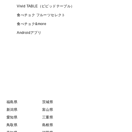
Vivid TABLE（ビビッドテーブル）
食べチョク フルーツセレクト
食べチョク&more
Androidアプリ
福島県
茨城県
新潟県
富山県
愛知県
三重県
鳥取県
島根県