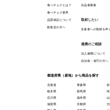
食べチョクとは？
出品者募集
食べチョク基準
取材したい
品質保証について
飲食店の方へ
生産者への取材を申
連携のご相談
法人連携について
自治体・省庁の方へ
都道府県（産地）から商品を探す
北海道
青森県
岩
栃木県
群馬県
埼
石川県
福井県
山
滋賀県
京都府
大