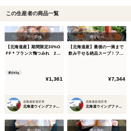
この生産者の商品一覧
【北海道産】期間限定30%O
【北海道産】最後の一滴まで
FF＊フランス鴨つみれ 240
飲み干せる絶品スープ！フラ
g
ンス鴨鍋セット＊つみれ増量
パック＊
約240g
¥1,361
¥7,344
北海道岩見沢市
北海道岩見沢市
北海道ウイングファーム
北海道ウイングファーム