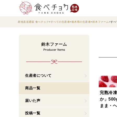
産地直送通販 食べチョク
すべての生産者
栃木県の生産者
鈴木ファーム
すべ
鈴木ファーム
生産者について
商品一覧
完熟冷凍
か」50
届いた声
まま・ヘ
用・1kg
投稿一覧