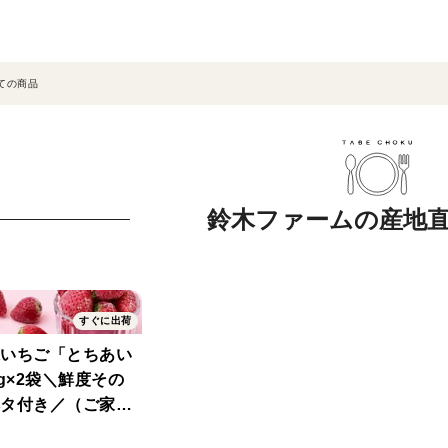
ての商品
鈴木ファームの産地
すぐに出荷
いちご「とちあい
0g×2袋＼鮮度その
タ付き／（ご家庭
）