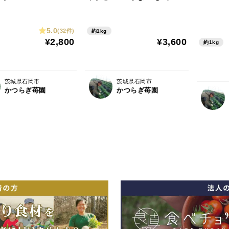
0g✕2パック」
5.0
(32件)
約1kg
¥2,800
¥3,600
約1kg
茨城県石岡市
茨城県石岡市
かつらぎ苺園
かつらぎ苺園