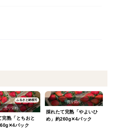
ふるさと納税可
採れたて完熟「やよいひ
て完熟「とちおと
め」約260g✕4パック
60g✕4パック