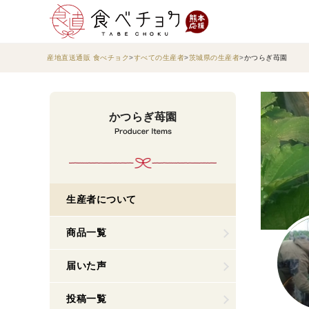
産地直送通販 食べチョク
すべての生産者
茨城県の生産者
かつらぎ苺園
かつらぎ苺園
生産者について
商品一覧
届いた声
投稿一覧