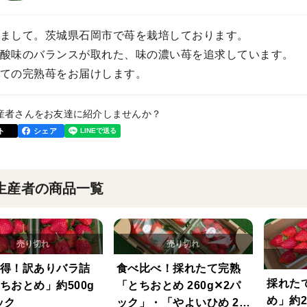
まして。茨城県石岡市で苺を栽培しております。
酸味のバランスが取れた、味の濃い苺を追求しています。
ての完熟苺をお届けします。
産者さんをお友達に紹介しませんか？
ト
シェア
生産者の商品一覧
得！訳ありバラ詰
食べ比べ！採れたて完熟
採れた
ちおとめ」約500g
「とちおとめ 260g✕2パ
め」約2
ック
ック」・「やよいひめ 26