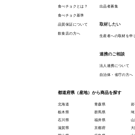
食べチョクとは？
出品者募集
食べチョク基準
取材したい
品質保証について
飲食店の方へ
生産者への取材を申
連携のご相談
法人連携について
自治体・省庁の方へ
都道府県（産地）から商品を探す
北海道
青森県
岩
栃木県
群馬県
埼
石川県
福井県
山
滋賀県
京都府
大