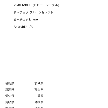
Vivid TABLE（ビビッドテーブル）
食べチョク フルーツセレクト
食べチョク&more
Androidアプリ
福島県
茨城県
新潟県
富山県
愛知県
三重県
鳥取県
島根県