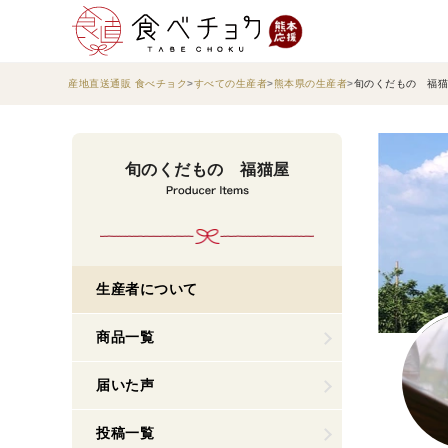
産地直送通販 食べチョク
すべての生産者
熊本県の生産者
旬のくだもの 福猫
旬のくだもの 福猫屋
生産者について
商品一覧
届いた声
投稿一覧