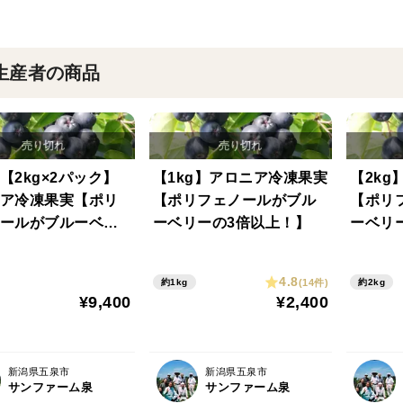
生産者の商品
【2kg×2パック】
【1kg】アロニア冷凍果実
【2k
ア冷凍果実【ポリ
【ポリフェノールがブル
【ポリ
ールがブルーベリ
ーベリーの3倍以上！】
ーベリ
倍以上！】
4.8
(14件)
約1kg
約2kg
¥9,400
¥2,400
新潟県五泉市
新潟県五泉市
サンファーム泉
サンファーム泉