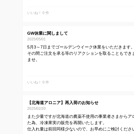
ます。
いいね！ 0 件
休業期間：５月２日（土）～５月６日（水）
GW休業に関しまして
2025/05/01
5月3～7日までゴールデンウイーク休業をいただきます
その間ご注文を承る等のリアクションを取ることもでき
ませ。
いいね！ 0 件
【北海道アロニア】再入荷のお知らせ
2025/02/20
また少量ですが北海道の農薬不使用の事業者さまからア
た為、冷凍果実の販売を再開いたします。
仕入れ量は前回同様少ないので、お早めにご検討くださ