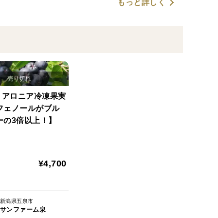
もっと詳しく
g】アロニア冷凍果実
フェノールがブル
ーの3倍以上！】
¥4,700
新潟県五泉市
サンファーム泉