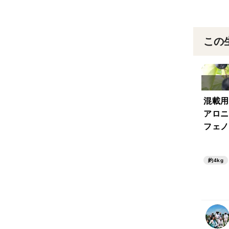
この
混載用
アロニ
フェノ
ーの3
約4kg