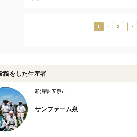
...
1
2
3
>
投稿をした生産者
新潟県 五泉市
サンファーム泉