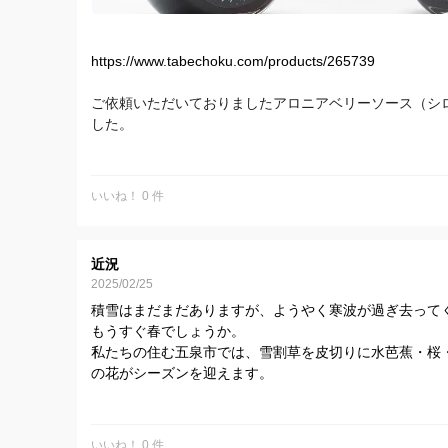
https://www.tabechoku.com/products/265739
ご依頼いただいておりましたアロニアベリーソース（シ
した。
販売方法で苦戦して、賞味期限が間近となってしまった
こちらでお試しいただいて、もしご好評いただけるよう
いいね！ 0 件
よろしくお願いいたします。
近況
2025/02/25
積雪はまだまだありますが、ようやく寒波が過ぎ去って
もうすぐ春でしょうか。
私たちの住む五泉市では、雪割草を皮切りに水芭蕉・桜
の花がシーズンを迎えます。
春には交通の便も悪くない土地ですので、是非遊びにい
いいね！ 0 件