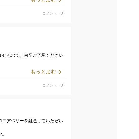
コメント（0）
。
ませんので、何卒ご了承ください
もっとよむ
コメント（0）
ロニアベリーを融通していただい
い。