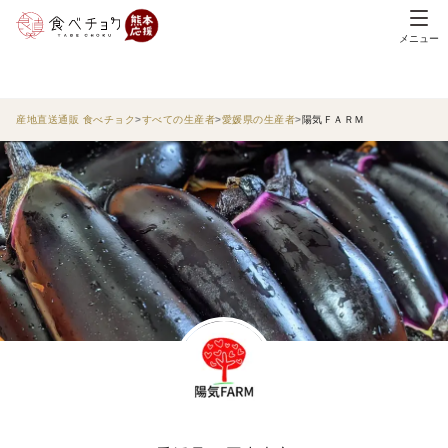
メニュー
産地直送通販 食べチョク
すべての生産者
愛媛県の生産者
陽気ＦＡＲＭ