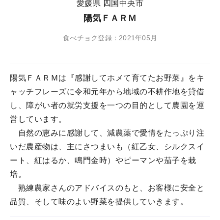
愛媛県 四国中央市
陽気ＦＡＲＭ
食べチョク登録：2021年05月
陽気ＦＡＲＭは『感謝してホメて育てたお野菜』をキ
ャッチフレーズに令和元年から地域の不耕作地を貸借
し、障がい者の就労支援を一つの目的として農園を運
営しています。
自然の恵みに感謝して、減農薬で愛情をたっぷり注
いだ農産物は、主にさつまいも（紅乙女、シルクスイ
ート、紅はるか、鳴門金時）やピーマンや茄子を栽
培。
熟練農家さんのアドバイスのもと、お客様に安全と
品質、そして味のよい野菜を提供していきます。