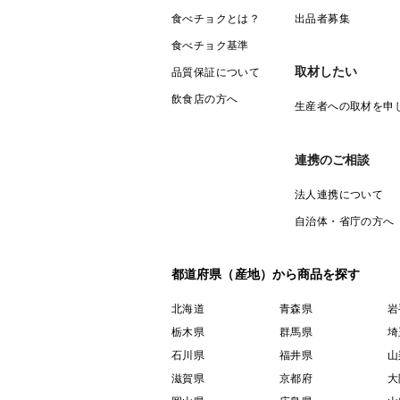
食べチョクとは？
出品者募集
食べチョク基準
取材したい
品質保証について
飲食店の方へ
生産者への取材を申
連携のご相談
法人連携について
自治体・省庁の方へ
都道府県（産地）から商品を探す
北海道
青森県
岩
栃木県
群馬県
埼
石川県
福井県
山
滋賀県
京都府
大