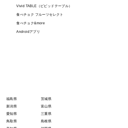
Vivid TABLE（ビビッドテーブル）
食べチョク フルーツセレクト
食べチョク&more
Androidアプリ
福島県
茨城県
新潟県
富山県
愛知県
三重県
鳥取県
島根県