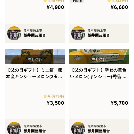
4.5
4.8
(76件)
(28件)
約4kg
¥4,900
¥6,600
熊本県菊池市
熊本県菊池市
板井園芸組合
板井園芸組合
【父の日ギフト】ミニ箱・熊
【父の日ギフト】幸せの黄色
本産キンショーメロン(3玉～
いメロン(キンショー)秀品 約
6玉)熨斗等可
4キロ 熨斗等可
4.8
(73件)
¥3,500
¥5,700
熊本県菊池市
熊本県菊池市
板井園芸組合
板井園芸組合