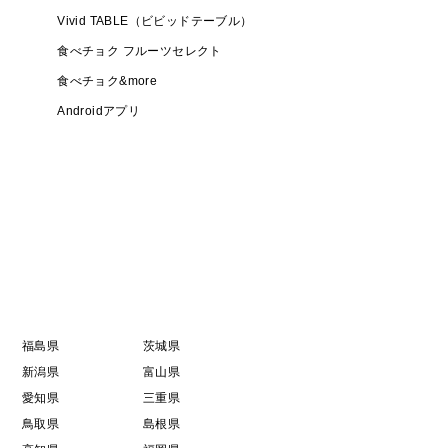
Vivid TABLE（ビビッドテーブル）
食べチョク フルーツセレクト
食べチョク&more
Androidアプリ
福島県
茨城県
新潟県
富山県
愛知県
三重県
鳥取県
島根県