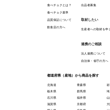
食べチョクとは？
出品者募集
食べチョク基準
取材したい
品質保証について
飲食店の方へ
生産者への取材を申
連携のご相談
法人連携について
自治体・省庁の方へ
都道府県（産地）から商品を探す
北海道
青森県
岩
栃木県
群馬県
埼
石川県
福井県
山
滋賀県
京都府
大