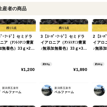
生産者の商品
ﾊﾟｰﾌｰﾄﾞ】セミドラ
3【ｽｰﾊﾟｰﾌｰﾄﾞ】セミドラ
2【ｽｰﾊ
ニア（ｱﾝﾄｼｱﾆﾝ豊富
イアロニア（ｱﾝﾄｼｱﾆﾝ豊富
イアロニ
加無着色）33ｇ×2個
♪無添加無着色）33ｇ×3個
♪無添加
らかめの乾燥した
（やわらかめの乾燥した
（やわ
送）新潟県産 ア
てを発送）新潟県産 ア
てを発
約99g
約66g
ア（ブルーベリー
ロニア（ドライフルー
ロニア
¥1,200
¥1,890
ポリフェノール 抗酸化）
ツ ポリフェノール 抗酸
化）
新潟県五泉市
新潟県五泉市
ベルファーム
ベルファーム