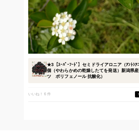
★3【ｽｰﾊﾟｰﾌｰﾄﾞ】セミドライアロニア（ｱﾝﾄｼ
個（やわらかめの乾燥したてを発送）新潟県産
ツ ポリフェノール 抗酸化）
いいね！ 6 件