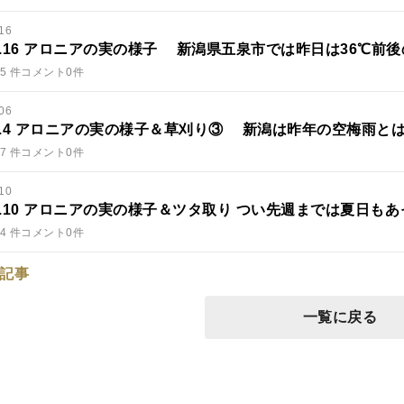
16
6.7.16 アロニアの実の様子 新潟県五泉市では昨日は36℃前後
5 件
コメント0件
06
6.7.4 アロニアの実の様子＆草刈り③ 新潟は昨年の空梅雨とは
7 件
コメント0件
10
6.6.10 アロニアの実の様子＆ツタ取り つい先週までは夏日もあ
4 件
コメント0件
記事
一覧に戻る