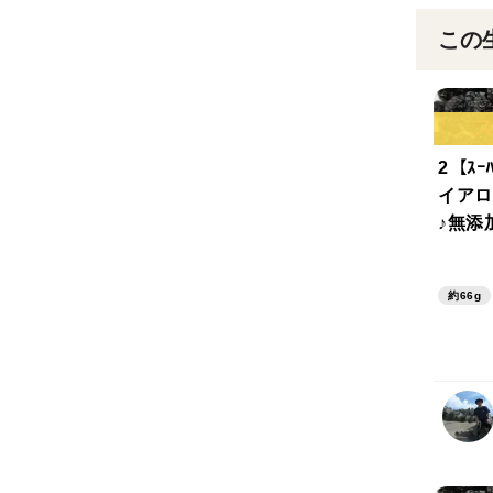
この
2【ｽｰ
イアロ
♪無添
（やわ
てを発
約66g
ロニ