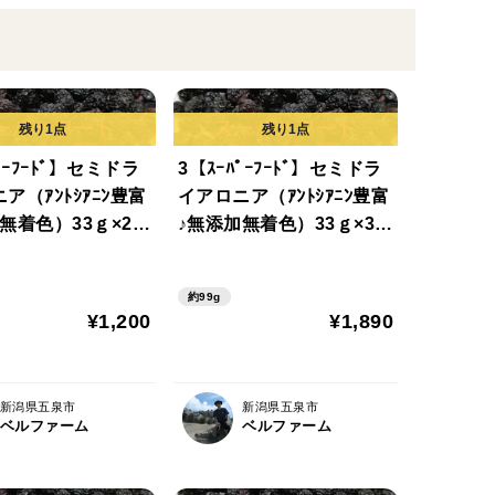
ﾟｰﾌｰﾄﾞ】セミドラ
3【ｽｰﾊﾟｰﾌｰﾄﾞ】セミドラ
ア（ｱﾝﾄｼｱﾆﾝ豊富
イアロニア（ｱﾝﾄｼｱﾆﾝ豊富
無着色）33ｇ×2個
♪無添加無着色）33ｇ×3個
らかめの乾燥した
（やわらかめの乾燥した
送）新潟県産 ア
てを発送）新潟県産 ア
約99g
（ブルーベリー
ロニア（ドライフルー
¥1,200
¥1,890
ポリフェノール 抗酸化）
ツ ポリフェノール 抗酸
化）
新潟県五泉市
新潟県五泉市
ベルファーム
ベルファーム