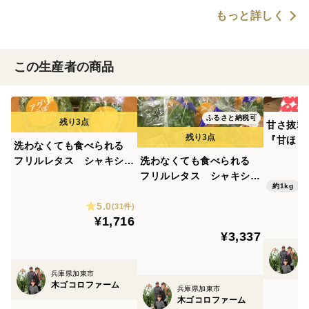
もっと詳しく
この生産者の商品
ふるさと納税可
甘さ抜群
『甘ほっ
洗わなくても食べられる
1kg(1箱)
フリルレタス シャキシャ
洗わなくても食べられる
キ長持ち 葉ごころレタス
フリルレタス シャキシャ
約1kg
（個包装で6個入）
キ長持ち 葉ごころレタス
5.0
（個包装で12個入）
(31件)
¥1,716
¥3,337
兵庫県加東市
木ゴコロファーム
兵庫県加東市
木ゴコロファーム