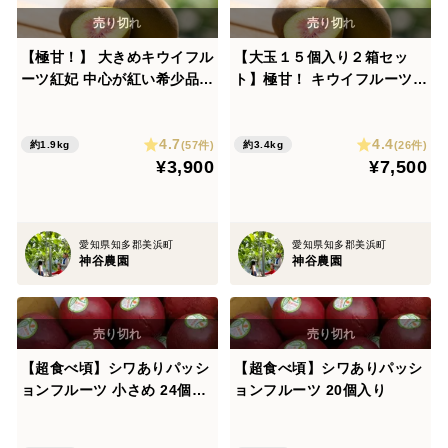
【極甘！】 大きめキウイフル
【大玉１５個入り２箱セッ
ーツ紅妃 中心が紅い希少品
ト】極甘！ キウイフルーツ紅
種！
妃 中心が紅い珍品種！
4.7
4.4
(57件)
(26件)
約1.9kg
約3.4kg
¥3,900
¥7,500
愛知県知多郡美浜町
愛知県知多郡美浜町
神谷農園
神谷農園
【超食べ頃】シワありパッシ
【超食べ頃】シワありパッシ
ョンフルーツ 小さめ 24個入
ョンフルーツ 20個入り
り