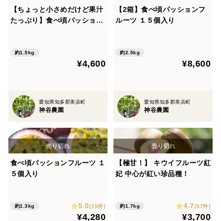
【ちょっと小さめだけど果汁
【2箱】食べ頃パッションフ
たっぷり】食べ頃パッション
ルーツ １５個入り
フルーツ 20個入り
約1.5kg
約2.5kg
¥4,600
¥8,600
愛知県知多郡美浜町
愛知県知多郡美浜町
神谷農園
神谷農園
食べ頃パッションフルーツ １
【極甘！】 キウイフルーツ紅
５個入り
妃 中心が紅い珍品種！
5.0
4.7
(15件)
(57件)
約1.3kg
約1.7kg
¥4,280
¥3,700