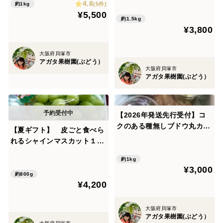
4.8
(5件)
約1kg
¥5,500
約1.5kg
¥3,800
大阪府貝塚市
アガタ果樹園(ぶどう）
大阪府貝塚市
アガタ果樹園(ぶどう）
【2026年発送先行受付】コ
クのある種無しブドウ丸カッ
【夏ギフト】 皮ごと食べら
プ（4Ｐ）１０００g
れるシャインマスカット１房
（8００ｇ）
約1kg
¥3,000
約800g
¥4,200
大阪府貝塚市
アガタ果樹園(ぶどう）