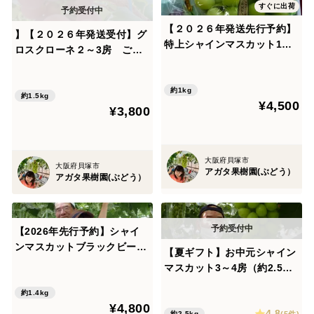
すぐに出荷
【２０２６年発送先行予約】
】【２０２６年発送受付】グ
特上シャインマスカット1～
ロスクローネ２～3房 ご家
２房 1㎏以上(８月上旬～順次
庭用約1.5㎏
発送分)
約1kg
約1.5kg
¥4,500
¥3,800
大阪府貝塚市
大阪府貝塚市
アガタ果樹園(ぶどう）
アガタ果樹園(ぶどう）
【2026年先行予約】シャイ
ンマスカットブラックビート
【夏ギフト】お中元シャイン
大人気ぶどう2種盛り合わせ
マスカット3～4房（約2.5
計1.4kg以上(８月上旬～順次
㎏）
発送分)
約1.4kg
¥4,800
4.8
(5件)
約2.5kg