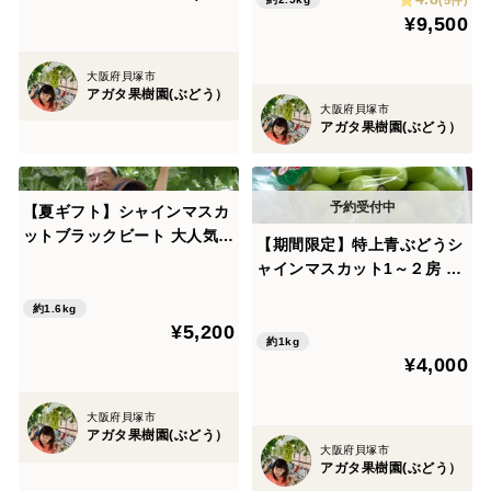
¥9,500
大阪府貝塚市
アガタ果樹園(ぶどう）
大阪府貝塚市
アガタ果樹園(ぶどう）
【夏ギフト】シャインマスカ
ットブラックビート 大人気ぶ
【期間限定】特上青ぶどうシ
どう2種盛り合わせ計1.6kg以
ャインマスカット1～２房 1
上(８月上旬～順次発送分)
㎏以上2025年９月1日から13
約1.6kg
日発送
¥5,200
約1kg
¥4,000
大阪府貝塚市
アガタ果樹園(ぶどう）
大阪府貝塚市
アガタ果樹園(ぶどう）