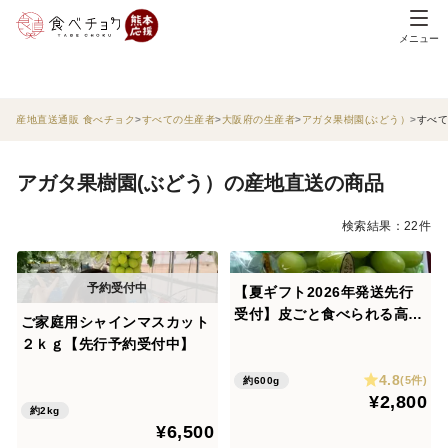
メニュー
産地直送通販 食べチョク
すべての生産者
大阪府の生産者
アガタ果樹園(ぶどう）
すべて
アガタ果樹園(ぶどう）の産地直送の商品
検索結果：22件
【夏ギフト2026年発送先行
受付】皮ごと食べられる高級
ご家庭用シャインマスカット
青ぶどうシャインマスカット
２ｋｇ【先行予約受付中】
１房 （600ｇ以上）8月発送
4.8
(5件)
約600g
¥2,800
約2kg
¥6,500