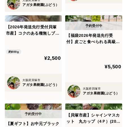
大阪府貝塚市
アガタ果樹園(ぶどう）
【2026年発送先行受付貝塚
市産】コクのある種無しブド
【福袋2026年発送先行受
ウ丸カップ（4Ｐ）８００g
付】皮ごと食べられる高級青
ぶどうシャインマスカット2
約800g
～３房（約1.8㎏）
¥2,500
¥5,500
大阪府貝塚市
アガタ果樹園(ぶどう）
大阪府貝塚市
アガタ果樹園(ぶどう）
【貝塚市産】シャインマスカ
ット 丸カップ（4Ｐ）(2026
【夏ギフト】お中元ブラック