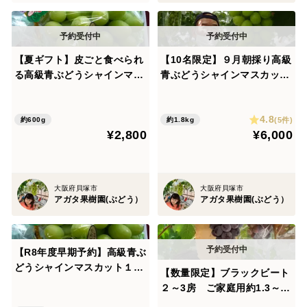
【夏ギフト】皮ごと食べられ
【10名限定】９月朝採り高級
る高級青ぶどうシャインマス
青ぶどうシャインマスカット
カット１房 （600ｇ以上）8
2～３房（約1.8㎏）
月発送
4.8
(5件)
約600g
約1.8kg
¥2,800
¥6,000
大阪府貝塚市
大阪府貝塚市
アガタ果樹園(ぶどう）
アガタ果樹園(ぶどう）
【R8年度早期予約】高級青ぶ
どうシャインマスカット１～
【数量限定】ブラックビート
２房 （１㎏以上）令和8年8
２～3房 ご家庭用約1.3～1.
月5日から13日発送
5㎏