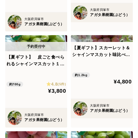
大阪府貝塚市
アガタ果樹園(ぶどう）
大阪府貝塚市
アガタ果樹園(ぶどう）
【夏ギフト】スカーレット＆
シャインマスカット味比べコ
【夏ギフト】 皮ごと食べら
ース（1.2㎏以上）
れるシャインマスカット１房
（７００ｇ~７５０g）
約1.2kg
¥4,800
4.8
(5件)
約700g
¥3,800
大阪府貝塚市
アガタ果樹園(ぶどう）
大阪府貝塚市
アガタ果樹園(ぶどう）