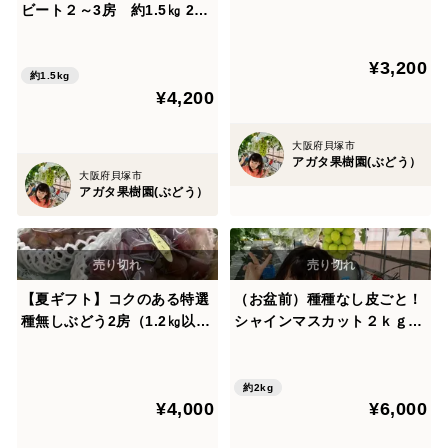
年8月中旬発送先行受付 合
ビート２～3房 約1.5㎏ 202
計８００g)
6年8月発送先行受付
¥3,200
約1.5kg
¥4,200
大阪府貝塚市
アガタ果樹園(ぶどう）
大阪府貝塚市
アガタ果樹園(ぶどう）
【夏ギフト】コクのある特選
（お盆前）種種なし皮ごと！
種無しぶどう2房（1.2㎏以
シャインマスカット２ｋｇバ
上）
ラ粒【予約受付中】
約2kg
¥4,000
¥6,000