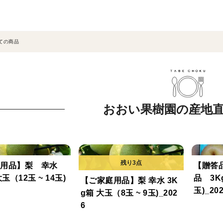
ての商品
おおい果樹園の産地
庭用品】梨 幸水
【贈答
玉（12玉 ~ 14玉)
品 3K
【ご家庭用品】梨 幸水 3K
玉)_20
g箱 大玉（8玉 ~ 9玉)_202
6