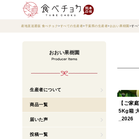
産地直送通販 食べチョク
すべての生産者
千葉県の生産者
おおい果樹園
すべ
おおい果樹園
生産者について
【ご家
商品一覧
5Kg箱 大
_2026
届いた声
投稿一覧