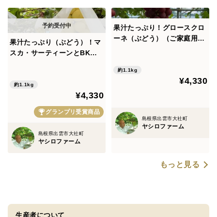
果汁たっぷり！グロースクロ
ーネ（ぶどう）（ご家庭用1.
果汁たっぷり（ぶどう）！マ
0～1.2kg程度）
スカ・サーティーンとBKシ
ードレス（1.0～1.2kg程度）
約1.1kg
¥4,330
約1.1kg
¥4,330
グランプリ受賞商品
島根県出雲市大社町
ヤシロファーム
島根県出雲市大社町
ヤシロファーム
もっと見る
生産者について