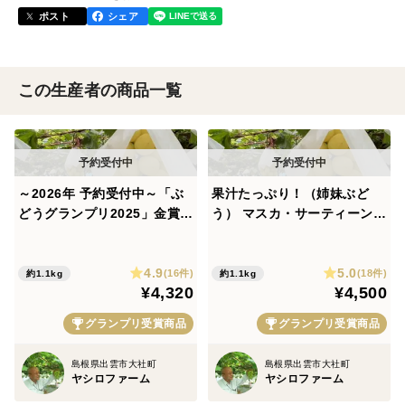
ポスト
シェア
この生産者の商品一覧
～2026年 予約受付中～「ぶ
果汁たっぷり！（姉妹ぶど
どうグランプリ2025」金賞受
う） マスカ・サーティーンと
賞 果汁たっぷり！マスカ・サ
ベルニーナビアンコ 1.0
ーティーン（ぶどう）1.0～1.
～1.2kg程度
4.9
5.0
2kg
(16件)
(18件)
約1.1kg
約1.1kg
¥4,320
¥4,500
グランプリ受賞商品
グランプリ受賞商品
島根県出雲市大社町
島根県出雲市大社町
ヤシロファーム
ヤシロファーム