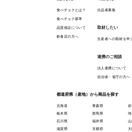
食べチョクとは？
出品者募集
食べチョク基準
取材したい
品質保証について
飲食店の方へ
生産者への取材を申
連携のご相談
法人連携について
自治体・省庁の方へ
都道府県（産地）から商品を探す
北海道
青森県
岩
栃木県
群馬県
埼
石川県
福井県
山
滋賀県
京都府
大