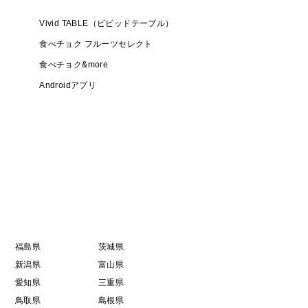
Vivid TABLE（ビビッドテーブル）
食べチョク フルーツセレクト
食べチョク&more
Androidアプリ
福島県
茨城県
新潟県
富山県
愛知県
三重県
鳥取県
島根県