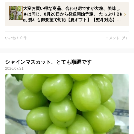
少量でしたが販売したところご好評をいただきましたので今年も
大変お買い得な商品、合わせ房ですが大粒、美味し
数量限定でたっぷり4から5房相当の合わせ房、２Kgを超える量を
さは同じ、8月20日から発送開始予定。 たっぷり２k
5000円で販売します。もともとが立派な房ですので粒の大きさや
g, 熨斗も御要望で対応【夏ギフト】【熨斗対応】
甘さは変わりません。かなりお買い得だと思います数に限りがあ
【お中元】
りますので、ご予約はお早めに。
いいね！ 0 件
コメント（6）
シャインマスカット、とても順調です
2026/07/21