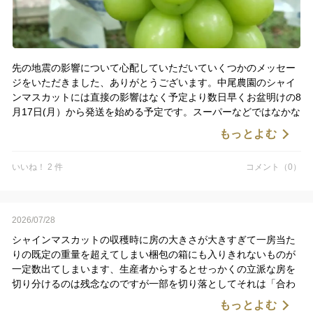
先の地震の影響について心配していただいていくつかのメッセー
ジをいただきました、ありがとうございます。中尾農園のシャイ
ンマスカットには直接の影響はなく予定より数日早くお盆明けの8
月17日(月）から発送を始める予定です。スーパーなどではなかな
か手に入らない大粒のシャインマスカットお届けできそうです、2
もっとよむ
房から12房までの各種また２Kgのお買い得品も揃えて熨斗のご要
望にもお応えします。またお届けの日にち指定にもできる限り対
いいね！ 2 件
コメント（0）
応しますので注文時に特記事項に記入してみてください、こちら
から確認させていただきます。
2026/07/28
シャインマスカットの収穫時に房の大きさが大きすぎて一房当た
りの既定の重量を超えてしまい梱包の箱にも入りきれないものが
一定数出てしまいます、生産者からするとせっかくの立派な房を
切り分けるのは残念なのですが一部を切り落としてそれは「合わ
せ房」として販売します。
もっとよむ
従来は主に地元の直販で売っていましたが、昨年食べチョクでも