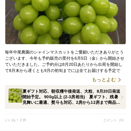
毎年中尾農園のシャインマスカットをご愛顧いただきありがとう
ございます、今年も予約販売の受付を6月5日（金）から開始させ
ていただきました。ご予約分は8月20日あたりから出荷を開始し
て8月末から遅くとも9月の初旬までには全てお届けする予定で
す。2房から12房まで商品を揃えていますので大切な方への夏ギ
もっとよむ
フト、残暑お見舞いとしても是非ご検討ください、よろしくお願
いいたします。
夏ギフト対応、朝収穫午後発送、大粒、8月20日発送
開始予定。 900g以上 (2-3房相当) 夏ギフト、残暑
見舞いに最適、熨斗も対応、2房から12房まで商品あ
ります【夏ギフト】【熨斗対応】【お中元】
いいね！ 2 件
コメント（0）