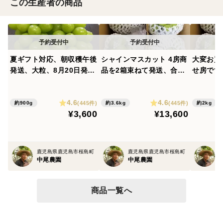
この生産者の商品
夏ギフト対応、朝収穫午後
シャインマスカット 4房商
大変お買
発送、大粒、8月20日発送
品を2箱束ねて発送、合計
せ房です
開始予定。 900g以上 (2-3
3.6㎏8-10房。職場やご近
は同じ、
房相当) 夏ギフト、残暑
所さん同士でまとめて購
開始予定。
4.6
4.6
見舞いに最適、熨斗も対
入、熨斗も御要望で対応可
熨斗も御
(445件)
(445件)
約900g
約3.6kg
約2kg
¥3,600
¥13,600
応、2房から12房まで商品
【夏ギフト】【熨斗対応】
フト】【
あります【夏ギフト】【熨
【お中元】
元】
斗対応】【お中元】
鹿児島県鹿児島市桜島町
鹿児島県鹿児島市桜島町
中尾農園
中尾農園
商品一覧へ